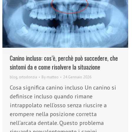
Canino incluso: cos’è, perchè può succedere, che
sintomi da e come risolvere la situazione
blog
,
ortodonzia
By
matteo
24 Gennaio 2026
Cosa significa canino incluso Un canino si
definisce incluso quando rimane
intrappolato nell’osso senza riuscire a
erompere nella posizione corretta
nell’arcata dentale. Questo problema
riguarda prevalentemente i canini