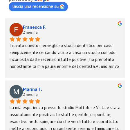
lascia una recensione su
Franesca F.
2 mesi fa
Trovato questo meraviglioso studio dentistico per caso 
semplicemente cercando vicino a casa un studio comodo, 
incuriosita dalle recensioni tutte positive , ho prenotato 
nonostante la mia paura enorme del dentista.Al mio arrivo 
ho trovato un team meraviglioso, che hanno saputo 
mettermi il mio agio fin da subito e mi hanno trattata 
benissimo.Faccio i miei complimenti a tutti e raccomando 
Marina T.
assolutamente con tutto il cuoreAggiungo un commento in 
2 mesi fa
merito alle due estrazioni dei denti del giudizio che ho 
La mia esperienza presso lo studio Mottolese Vista è stata 
eseguito venerdì, per rinnovare i complimenti a tutto il 
assolutamente positiva: lo staff è gentile, disponibile, 
team per la pazienza e la professionalità dimostrata, non 
esaustivo nello spiegare ciò che verrà fatto e soprattutto 
pensavo di uscire mai sorridente da li e sentirmi cosi 
mette a proprio agio in un ambiente sereno e famigliare. Lo 
coccolata da loro. Grazie ancora molte