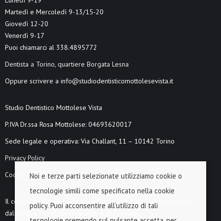
Lunedì 9-19
Martedì e Mercoledì 9-13/15-20
Giovedì 12-20
Venerdì 9-17
Puoi chiamarci al 338.4895772
Dentista a Torino, quartiere Borgata Lesna
Oppure scrivere a info@studiodentisticomottolesevista.it
Studio Dentistico Mottolese Vista
P.IVA Dr.ssa Rosa Mottolese: 04693620017
Sede legale e operativa: Via Challant, 11 – 10142 Torino
Privacy Policy
Cookie Policy
Noi e terze parti selezionate utilizziamo cookie o
tecnologie simili come specificato nella cookie
Il contenuto del sito web è conforme alle linee guida emanate
policy. Puoi acconsentire all’utilizzo di tali
dall’Ordine dei Medici Chirurghi e Odontoiatri.
tecnologie premendo sul pulsante accetta, per