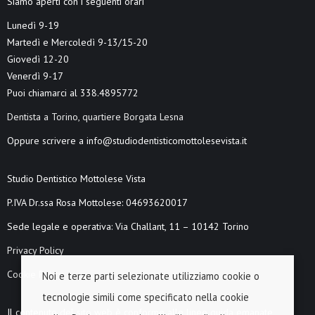
Siamo aperti con i seguenti orari
Lunedì 9-19
Martedì e Mercoledì 9-13/15-20
Giovedì 12-20
Venerdì 9-17
Puoi chiamarci al 338.4895772
Dentista a Torino, quartiere Borgata Lesna
Oppure scrivere a info@studiodentisticomottolesevista.it
Studio Dentistico Mottolese Vista
P.IVA Dr.ssa Rosa Mottolese: 04693620017
Sede legale e operativa: Via Challant, 11 – 10142 Torino
Privacy Policy
Cookie Policy
Noi e terze parti selezionate utilizziamo cookie o
tecnologie simili come specificato nella cookie
Il contenuto del sito web è conforme alle linee guida emanate