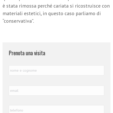
è stata rimossa perché cariata si ricostruisce con
materiali estetici, in questo caso parliamo di
“conservativa”.
Prenota una visita
Nome
Nome
e
Cognome
*
Email
*
Telefono
*