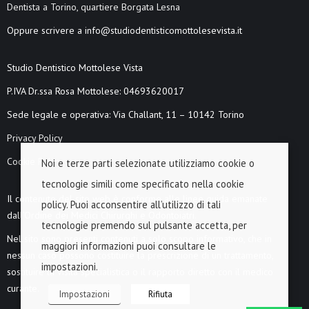
Dentista a Torino, quartiere Borgata Lesna
Oppure scrivere a info@studiodentisticomottolesevista.it
Studio Dentistico Mottolese Vista
P.IVA Dr.ssa Rosa Mottolese: 04693620017
Sede legale e operativa: Via Challant, 11 – 10142 Torino
Privacy Policy
Cookie Policy
Noi e terze parti selezionate utilizziamo cookie o
tecnologie simili come specificato nella cookie
Il contenuto del sito web è conforme alle linee guida emanate
policy. Puoi acconsentire all’utilizzo di tali
dall’Ordine dei Medici Chirurghi e Odontoiatri.
tecnologie premendo sul pulsante accetta, per
Nel sito sono presenti contenuti a solo scopo informativo, che in
maggiori informazioni puoi consultare le
nessun caso possono costituire la prescrizione di un trattamento,
impostazioni.
sostituire la visita specialistica o il rapporto diretto con il medico
curante.
Impostazioni
Rifiuta