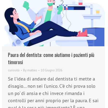
Paura del dentista: come aiutiamo i pazienti più
timorosi
curiosità
By
matteo
10 Giugno 2026
Se l’idea di andare dal dentista ti mette a
disagio… non sei l’unico. C’è chi prova solo
un po’ di ansia e chi invece rimanda i
controlli per anni proprio per la paura. E sai
qual è la cosa più importante? È una