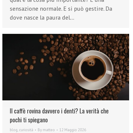
sensazione normale. E si può gestire. Da
dove nasce la paura del…
Il caffè rovina davvero i denti? La verità che
pochi ti spiegano
blog
,
curiosità
By
matteo
12 Maggio 2026