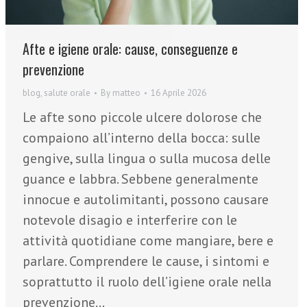
Afte e igiene orale: cause, conseguenze e
prevenzione
blog
,
salute orale
By
matteo
16 Aprile 2026
Le afte sono piccole ulcere dolorose che
compaiono all’interno della bocca: sulle
gengive, sulla lingua o sulla mucosa delle
guance e labbra. Sebbene generalmente
innocue e autolimitanti, possono causare
notevole disagio e interferire con le
attività quotidiane come mangiare, bere e
parlare. Comprendere le cause, i sintomi e
soprattutto il ruolo dell’igiene orale nella
prevenzione…