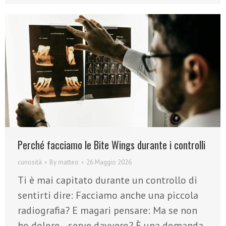
Perché facciamo le Bite Wings durante i controlli
curiosità
By
matteo
26 Maggio 2026
Ti è mai capitato durante un controllo di
sentirti dire: Facciamo anche una piccola
radiografia? E magari pensare: Ma se non
ho dolore… serve davvero? È una domanda