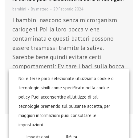
bambini
By
matteo
29 Febbraio 2024
I bambini nascono senza microrganismi
cariogeni. Poi la loro bocca viene
contaminata e questi batteri possono
essere trasmessi tramite la saliva.
Sarebbe bene quindi evitare certi
comportamenti: Evitare i baci sulla bocca
Usare ognuno le proprie posate Pulire il
Noi e terze parti selezionate utilizziamo cookie o
ciuccio con l’acqua e non con la saliva
tecnologie simili come specificato nella cookie
dell’adulto Leccare il gelato del bambino
policy. Puoi acconsentire all’utilizzo di tali
È molto…
tecnologie premendo sul pulsante accetta, per
maggiori informazioni puoi consultare le
impostazioni.
←
1
2
3
4
5
6
→
Impostazioni
Rifiuta