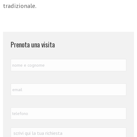
tradizionale.
Prenota una visita
Nome
Nome
e
Cognome
*
Email
*
Telefono
*
Richiesta
*