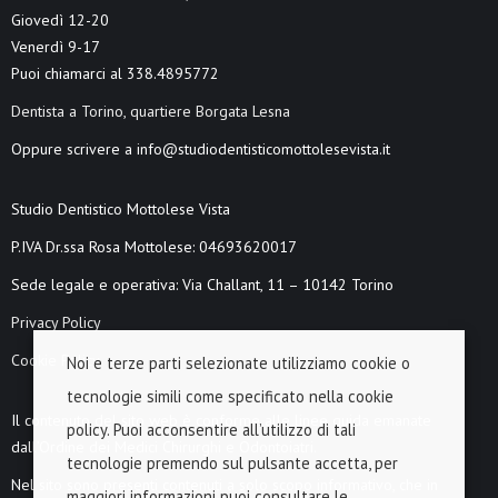
Giovedì 12-20
Venerdì 9-17
Puoi chiamarci al 338.4895772
Dentista a Torino, quartiere Borgata Lesna
Oppure scrivere a info@studiodentisticomottolesevista.it
Studio Dentistico Mottolese Vista
P.IVA Dr.ssa Rosa Mottolese: 04693620017
Sede legale e operativa: Via Challant, 11 – 10142 Torino
Privacy Policy
Cookie Policy
Noi e terze parti selezionate utilizziamo cookie o
tecnologie simili come specificato nella cookie
Il contenuto del sito web è conforme alle linee guida emanate
policy. Puoi acconsentire all’utilizzo di tali
dall’Ordine dei Medici Chirurghi e Odontoiatri.
tecnologie premendo sul pulsante accetta, per
Nel sito sono presenti contenuti a solo scopo informativo, che in
maggiori informazioni puoi consultare le