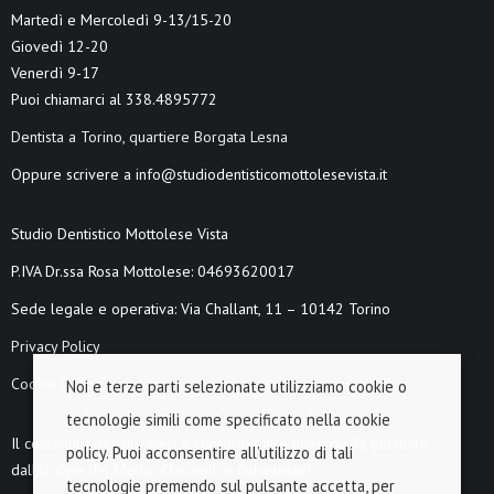
Martedì e Mercoledì 9-13/15-20
Giovedì 12-20
Venerdì 9-17
Puoi chiamarci al 338.4895772
Dentista a Torino, quartiere Borgata Lesna
Oppure scrivere a info@studiodentisticomottolesevista.it
Studio Dentistico Mottolese Vista
P.IVA Dr.ssa Rosa Mottolese: 04693620017
Sede legale e operativa: Via Challant, 11 – 10142 Torino
Privacy Policy
Cookie Policy
Noi e terze parti selezionate utilizziamo cookie o
tecnologie simili come specificato nella cookie
Il contenuto del sito web è conforme alle linee guida emanate
policy. Puoi acconsentire all’utilizzo di tali
dall’Ordine dei Medici Chirurghi e Odontoiatri.
tecnologie premendo sul pulsante accetta, per