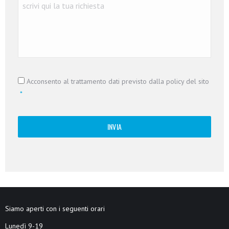
Richiesta
*
Consenso
*
Acconsento al trattamento dati previsto dalla policy del sito
*
Siamo aperti con i seguenti orari
Lunedì 9-19