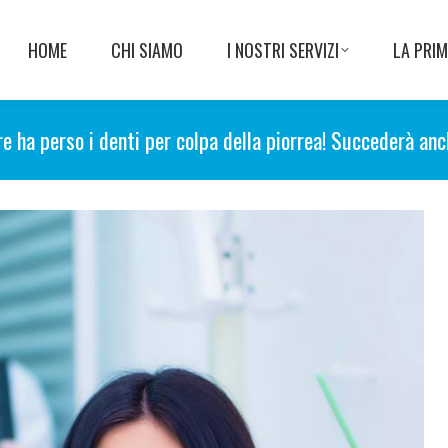
HOME
CHI SIAMO
I NOSTRI SERVIZI
LA PRIM
e ha perso i denti per colpa della piorrea! Succederà an