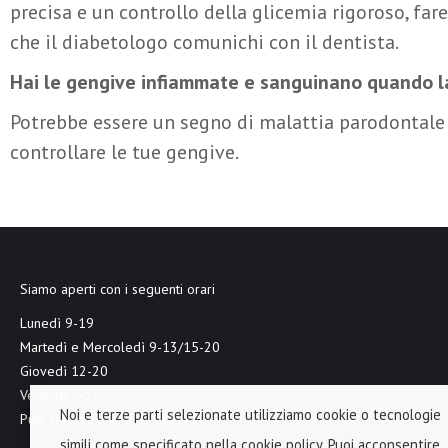
precisa e un controllo della glicemia rigoroso, fare
che il diabetologo comunichi con il dentista.
Hai le gengive infiammate e sanguinano quando la
Potrebbe essere un segno di malattia parodontale
controllare le tue gengive.
Siamo aperti con i seguenti orari
Lunedì 9-19
Martedì e Mercoledì 9-13/15-20
Giovedì 12-20
Venerdì 9-17
Noi e terze parti selezionate utilizziamo cookie o tecnologie
Puoi chiamarci al 338.4895772
simili come specificato nella cookie policy. Puoi acconsentire