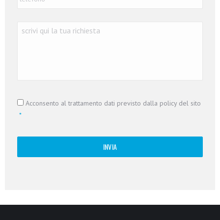
Richiesta
*
Consenso
*
Acconsento al trattamento dati previsto dalla policy del sito
*