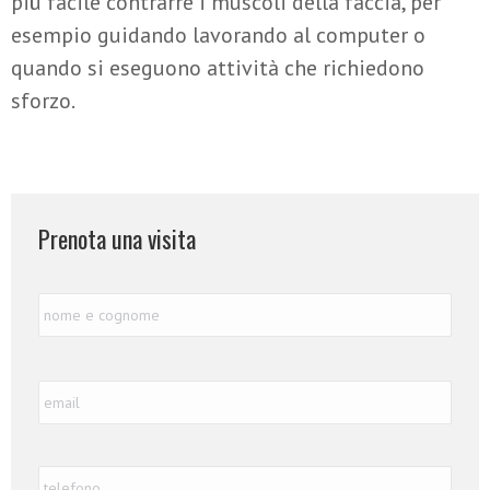
più facile contrarre i muscoli della faccia, per
esempio guidando lavorando al computer o
quando si eseguono attività che richiedono
sforzo.
Prenota una visita
Nome
Nome
e
Cognome
*
Email
*
Telefono
*