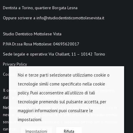
Dentista a Torino, quartiere Borgata Lesna
Oppure scrivere a info@studiodentisticomottolesevista.it
Studio Dentistico Mottolese Vista
P.IVA Dr.ssa Rosa Mottolese: 04693620017
Sede legale e operativa: Via Challant, 11 – 10142 Torino
Privacy Policy
Cookie Policy
Noi e terze parti selezionate utilizziamo cookie o
tecnologie simili come specificato nella cookie
Il contenuto del sito web è conforme alle linee guida emanate
policy. Puoi acconsentire all’utilizzo di tali
dall’Ordine dei Medici Chirurghi e Odontoiatri.
tecnologie premendo sul pulsante accetta, per
Nel sito sono presenti contenuti a solo scopo informativo, che in
maggiori informazioni puoi consultare le
nessun caso possono costituire la prescrizione di un trattamento,
impostazioni.
sostituire la visita specialistica o il rapporto diretto con il medico
curante.
Impostazioni
Rifiuta