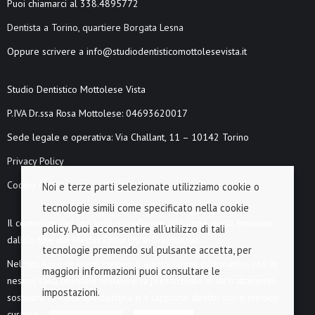
Puoi chiamarci al 338.4895772
Dentista a Torino, quartiere Borgata Lesna
Oppure scrivere a info@studiodentisticomottolesevista.it
Studio Dentistico Mottolese Vista
P.IVA Dr.ssa Rosa Mottolese: 04693620017
Sede legale e operativa: Via Challant, 11 – 10142 Torino
Privacy Policy
Cookie Policy
Noi e terze parti selezionate utilizziamo cookie o
tecnologie simili come specificato nella cookie
Il contenuto del sito web è conforme alle linee guida emanate
policy. Puoi acconsentire all’utilizzo di tali
dall’Ordine dei Medici Chirurghi e Odontoiatri.
tecnologie premendo sul pulsante accetta, per
Nel sito sono presenti contenuti a solo scopo informativo, che in
maggiori informazioni puoi consultare le
nessun caso possono costituire la prescrizione di un trattamento,
impostazioni.
sostituire la visita specialistica o il rapporto diretto con il medico
curante.